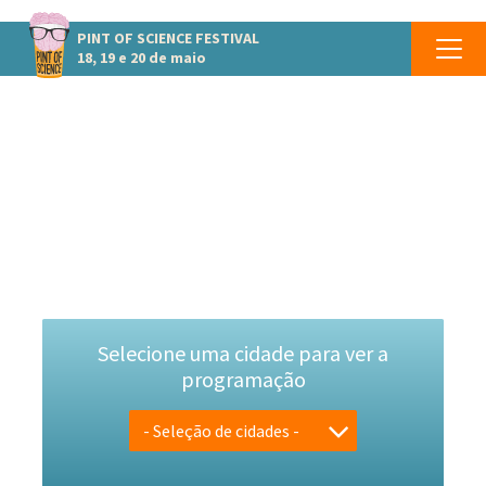
PINT OF SCIENCE
FESTIVAL
18, 19 e 20 de maio
PINT OF SCIENCE BRASIL
Um Brinde à Ciência!
Selecione uma cidade para ver a
programação
- Seleção de cidades -