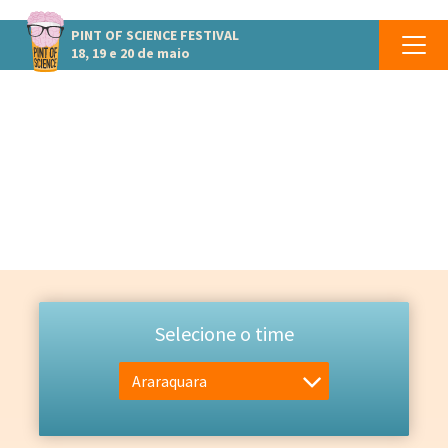
PINT OF SCIENCE
FESTIVAL
18, 19 e 20 de maio
EQUIPE
Selecione o time
Araraquara