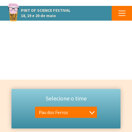
PINT OF SCIENCE
FESTIVAL
18, 19 e 20 de maio
EQUIPE
Selecione o time
Pau dos Ferros