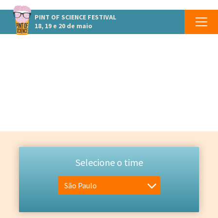
PINT OF SCIENCE
FESTIVAL
18, 19 e 20 de maio
EQUIPE
Selecione o time
São Paulo