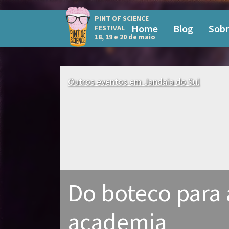
PINT OF SCIENCE
Home
Blog
Sobr
FESTIVAL
18, 19 e 20 de maio
Outros eventos em Jandaia do Sul
Do boteco para 
academia