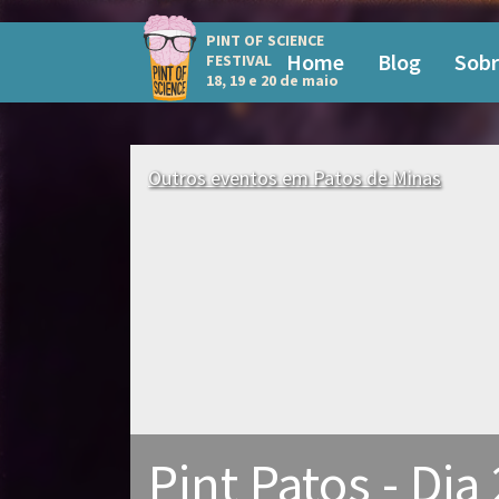
PINT OF SCIENCE
Home
Blog
Sobr
FESTIVAL
18, 19 e 20 de maio
Outros eventos em Patos de Minas
Pint Patos - Dia 