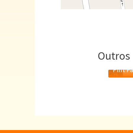
Outros 
Pint Pa
19
MAI.