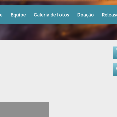
e
Equipe
Galeria de fotos
Doação
Releas