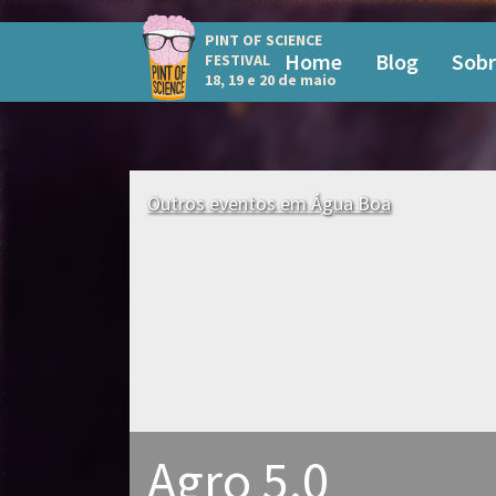
PINT OF SCIENCE
Home
Blog
Sobr
FESTIVAL
18, 19 e 20 de maio
Outros eventos em Água Boa
Agro 5.0