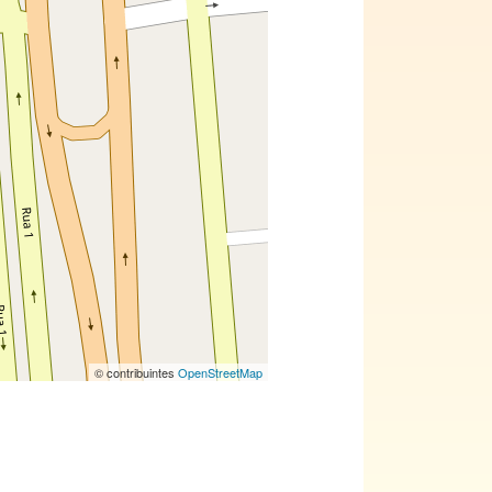
© contribuintes
OpenStreetMap