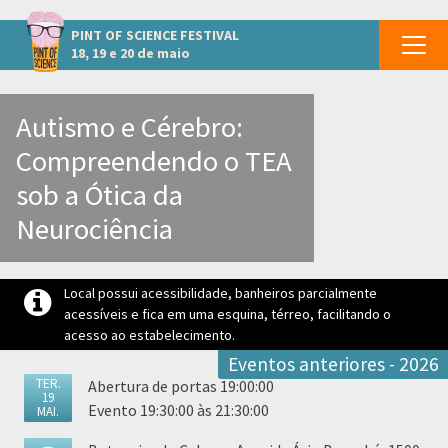
Outros eventos em Indaiatuba
PINT OF SCIENCE
FESTIVAL
18, 19 e 20 de maio
Autismo e Cérebro:
Compreendendo o TEA
sob a Ótica da
Neurociência
Local possui acessibilidade, banheiros parcialmente
acessíveis e fica em uma esquina, térreo, facilitando o
acesso ao estabelecimento.
Eventos anteriores - 2026
TER.
Abertura de portas 19:00:00
19
Evento 19:30:00 às 21:30:00
MAI.