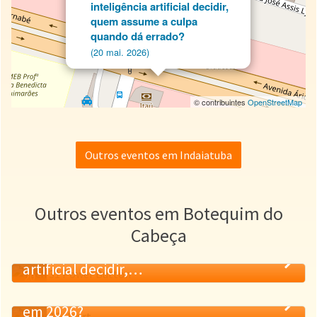
inteligência artificial decidir,
quem assume a culpa
quando dá errado?
(20 mai. 2026)
© contribuintes
OpenStreetMap
Outros eventos em Indaiatuba
Outros eventos em Botequim do
Cabeça
Quando deixamos a inteligência
artificial decidir,…
20
Transplante Cardíaco: Como estamos
MAI.
em 2026?