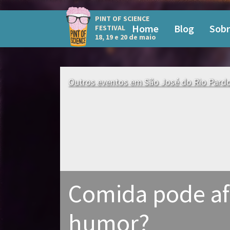
PINT OF SCIENCE
Home
Blog
Sobr
FESTIVAL
18, 19 e 20 de maio
Outros eventos em São José do Rio Pard
Comida pode af
humor?