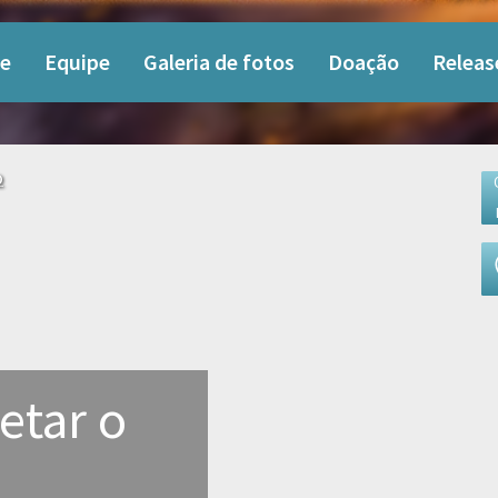
e
Equipe
Galeria de fotos
Doação
Releas
o
etar o