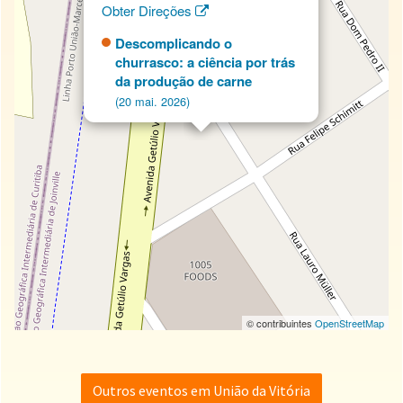
Obter Direções
Descomplicando o
churrasco: a ciência por trás
da produção de carne
(20 mai. 2026)
© contribuintes
OpenStreetMap
Outros eventos em União da Vitória