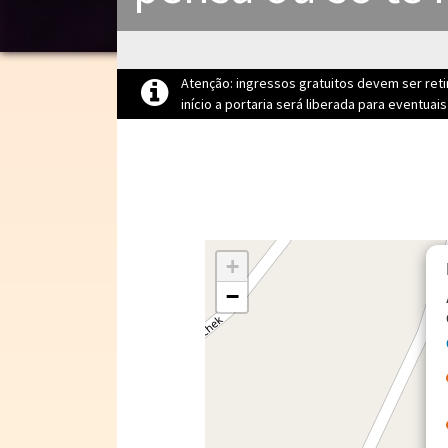
Atenção: ingressos gratuitos devem ser ret
início a portaria será liberada para eventuai
+
−