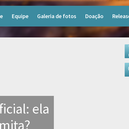
e
Equipe
Galeria de fotos
Doação
Releas
icial: ela
imita?