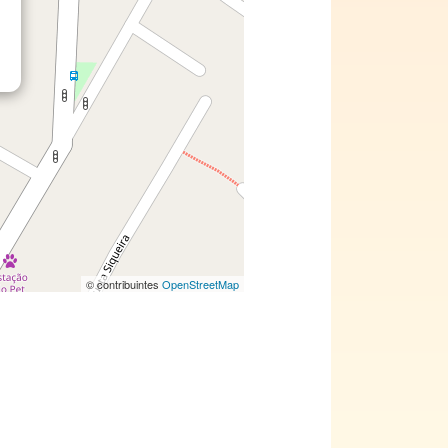
© contribuintes
OpenStreetMap
o que