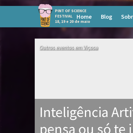
PINT OF SCIENCE
Home
Blog
Sobr
FESTIVAL
18, 19 e 20 de maio
Outros eventos em Viçosa
Inteligência Artif
pensa ou só te 