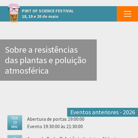
Outros eventos em Brejo Santo
PINT OF SCIENCE
FESTIVAL
18, 19 e 20 de maio
Sobre a resistências
das plantas e poluição
atmosférica
Eventos anteriores - 2026
TER.
Abertura de portas 19:00:00
19
Evento 19:30:00 às 21:30:00
MAI.