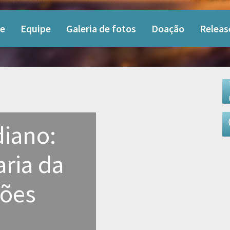
e
Equipe
Galeria de fotos
Doação
Releas
diano:
aria da
ções