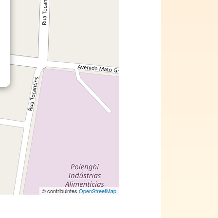
© contribuintes
OpenStreetMap