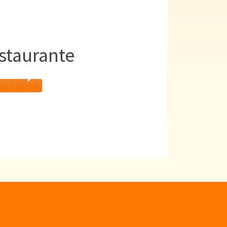
staurante
l ou