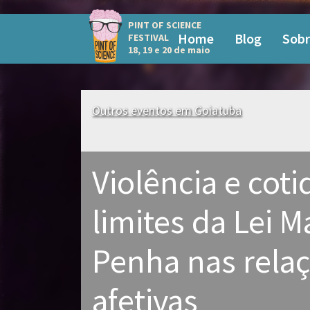
PINT OF SCIENCE
Home
Blog
Sobr
FESTIVAL
18, 19 e 20 de maio
Outros eventos em Goiatuba
Violência e coti
limites da Lei M
Penha nas rela
afetivas