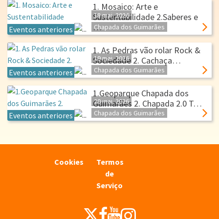
1. Mosaico: Arte e
18 mai.
2026
Sustentabilidade 2.Saberes e
…
Chapada dos Guimarães
Eventos anteriores
1. As Pedras vão rolar Rock &
19 mai.
2026
Sociedade 2. Cachaça…
Chapada dos Guimarães
Eventos anteriores
1.Geoparque Chapada dos
20 mai.
2026
Guimarães 2. Chapada 2.0 T…
Chapada dos Guimarães
Eventos anteriores
Cookies
Termos
de
Serviço