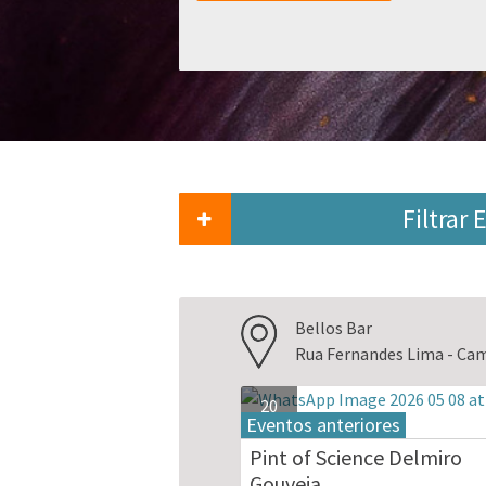
Filtrar
Bellos Bar
Rua Fernandes Lima - Cam
20
Eventos anteriores
mai.
2026
Pint of Science Delmiro
Gouveia