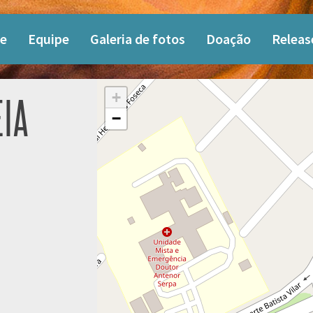
e
Equipe
Galeria de fotos
Doação
Releas
+
EIA
−