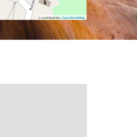
© contribuintes
OpenStreetMap