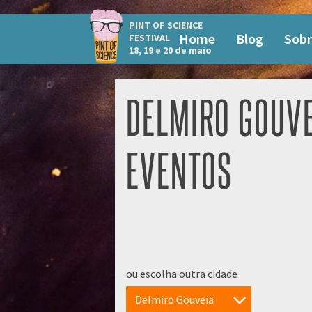
PINT OF SCIENCE
Home
Blog
Sobr
FESTIVAL
18, 19 e 20 de maio
DELMIRO GOUV
EVENTOS
ou escolha outra cidade
Delmiro Gouveia