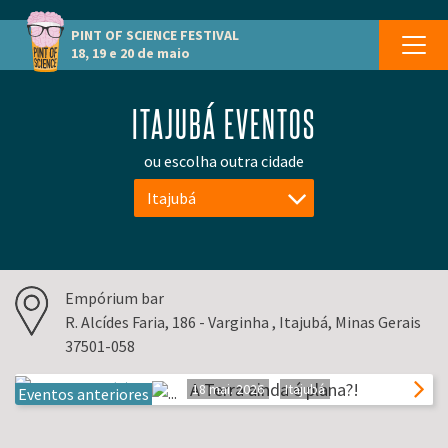
PINT OF SCIENCE
FESTIVAL
18, 19 e 20 de maio
ITAJUBÁ EVENTOS
ou escolha outra cidade
Itajubá
Empórium bar
R. Alcídes Faria, 186 - Varginha , Itajubá, Minas Gerais
37501-058
A Terra ainda é plana?!
18 mai. 2026
Itajubá
Eventos anteriores