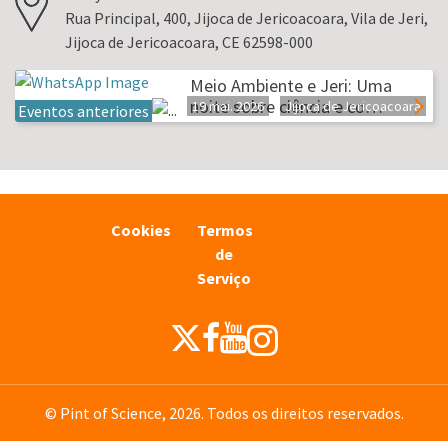
Rua Principal, 400, Jijoca de Jericoacoara, Vila de Jeri,
Jijoca de Jericoacoara, CE 62598-000
Meio Ambiente e Jeri: Uma
noite sobre ciência e co…
19 mai. 2026
Jijoca de Jericoacoara
Eventos anteriores
Cookies
Termos
de
Serviço
© Pint of Science, 2026. Todos os direitos reservados.