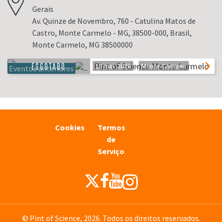
Gerais
Av. Quinze de Novembro, 760 - Catulina Matos de
Castro, Monte Carmelo - MG, 38500-000, Brasil,
Monte Carmelo, MG 38500000
ESGOTADO
Pint of Science Monte Carmelo
19 mai. 2026
Monte Carmelo
Eventos anteriores
Cookies
Termos
de
Serviço
© Pint of Science, 2026. Todos os direitos reservados.