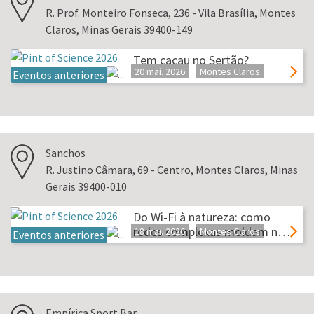
R. Prof. Monteiro Fonseca, 236 - Vila Brasília, Montes
Claros, Minas Gerais 39400-149
Tem cacau no Sertão?
20 mai. 2026
Montes Claros
Eventos anteriores
Sanchos
R. Justino Câmara, 69 - Centro, Montes Claros, Minas
Gerais 39400-010
Do Wi-Fi à natureza: como
redes complexas moldam n…
18 mai. 2026
Montes Claros
Eventos anteriores
Empírica Sport Bar