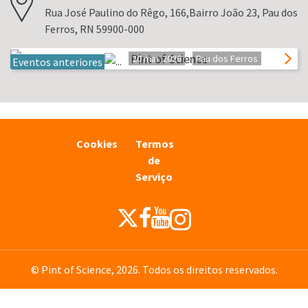
Rua José Paulino do Rêgo, 166,Bairro João 23, Pau dos
Ferros, RN 59900-000
Pint of Science
20 mai. 2026
Pau dos Ferros
Eventos anteriores
Cookies
Termos
de
Serviço
© Pint of Science, 2026. Todos os direitos reservados.