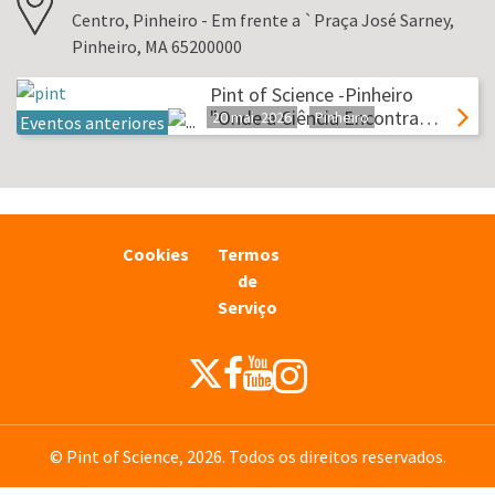
Centro, Pinheiro - Em frente a `Praça José Sarney,
Pinheiro, MA 65200000
Pint of Science -Pinheiro
"Onde a Ciência Encontra…
20 mai. 2026
Pinheiro
Eventos anteriores
Cookies
Termos
de
Serviço
© Pint of Science, 2026. Todos os direitos reservados.