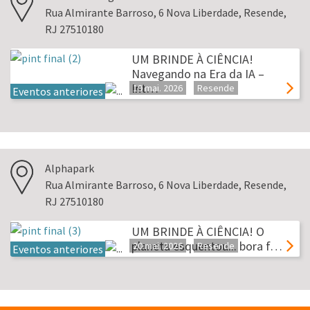
Rua Almirante Barroso, 6 Nova Liberdade, Resende,
RJ 27510180
UM BRINDE À CIÊNCIA!
Navegando na Era da IA –
Int…
19 mai. 2026
Resende
Eventos anteriores
Alphapark
Rua Almirante Barroso, 6 Nova Liberdade, Resende,
RJ 27510180
UM BRINDE À CIÊNCIA! O
planeta esquentou... bora f…
20 mai. 2026
Resende
Eventos anteriores