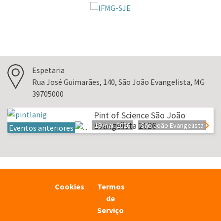
Espetaria
Rua José Guimarães, 140, São João Evangelista, MG
39705000
Pint of Science São João
Evangelista 2026
19 mai. 2026
São João Evangelista
Eventos anteriores
Cookies
Termos
de
Serviço