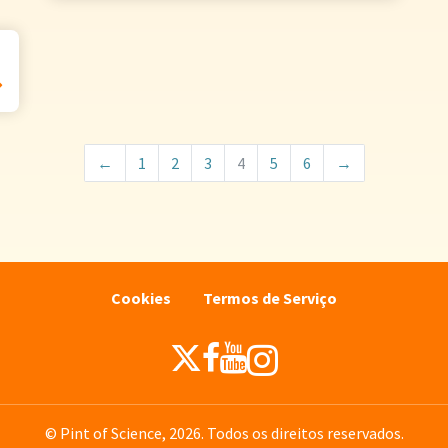
←
1
2
3
4
5
6
→
Cookies
Termos de Serviço
© Pint of Science, 2026. Todos os direitos reservados.