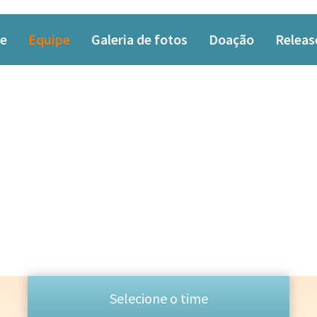
e
Equipe
Galeria de fotos
Doação
Releas
EQUIPE
Selecione o time